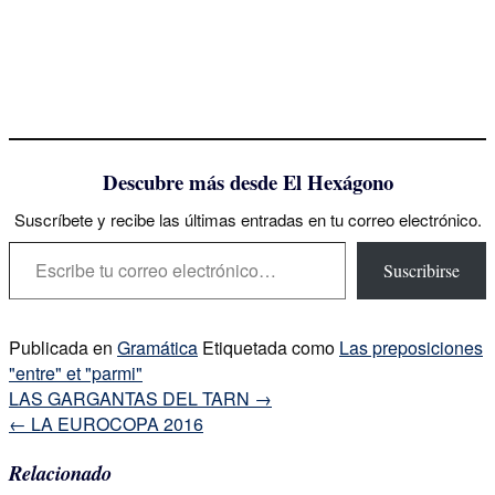
Descubre más desde El Hexágono
Suscríbete y recibe las últimas entradas en tu correo electrónico.
Escribe tu correo electrónico…
Suscribirse
Publicada en
Gramática
Etiquetada como
Las preposiciones
"entre" et "parmi"
Navegación
LAS GARGANTAS DEL TARN
→
de
←
LA EUROCOPA 2016
la
Relacionado
entrada