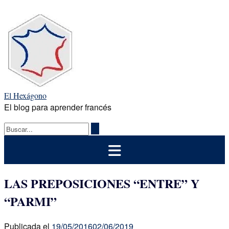
Saltar
al
contenido
El Hexágono
El blog para aprender francés
LAS PREPOSICIONES “ENTRE” Y
“PARMI”
Publicada el
19/05/2016
02/06/2019