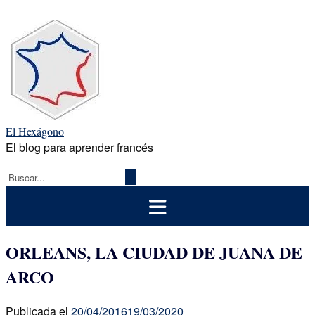
Saltar
al
contenido
El Hexágono
El blog para aprender francés
ORLEANS, LA CIUDAD DE JUANA DE
ARCO
Publicada el
20/04/2016
19/03/2020