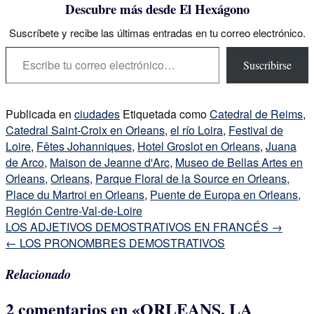
Descubre más desde El Hexágono
Suscríbete y recibe las últimas entradas en tu correo electrónico.
Escribe tu correo electrónico…
Suscribirse
Publicada en
ciudades
Etiquetada como
Catedral de Reims
,
Catedral Saint-Croix en Orleans
,
el río Loira
,
Festival de
Loire
,
Fêtes Johanniques
,
Hotel Groslot en Orleans
,
Juana
de Arco
,
Maison de Jeanne d'Arc
,
Museo de Bellas Artes en
Orleans
,
Orleans
,
Parque Floral de la Source en Orleans
,
Place du Martroi en Orleans
,
Puente de Europa en Orleans
,
Región Centre-Val-de-Loire
Navegación
LOS ADJETIVOS DEMOSTRATIVOS EN FRANCÉS
→
de
←
LOS PRONOMBRES DEMOSTRATIVOS
la
Relacionado
entrada
2 comentarios en «
ORLEANS, LA