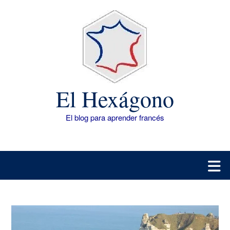
Saltar
al
contenido
El Hexágono
El blog para aprender francés