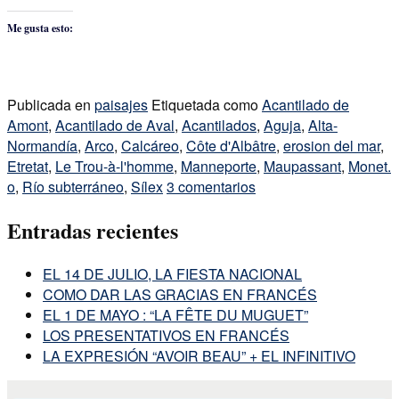
Me gusta esto:
Publicada en
paisajes
Etiquetada como
Acantilado de
Amont
,
Acantilado de Aval
,
Acantilados
,
Aguja
,
Alta-
Normandía
,
Arco
,
Calcáreo
,
Côte d'Albâtre
,
erosion del mar
,
Etretat
,
Le Trou-à-l'homme
,
Manneporte
,
Maupassant
,
Monet.
o
,
Río subterráneo
,
Sílex
3 comentarios
Entradas recientes
EL 14 DE JULIO, LA FIESTA NACIONAL
COMO DAR LAS GRACIAS EN FRANCÉS
EL 1 DE MAYO : “LA FÊTE DU MUGUET”
LOS PRESENTATIVOS EN FRANCÉS
LA EXPRESIÓN “AVOIR BEAU” + EL INFINITIVO