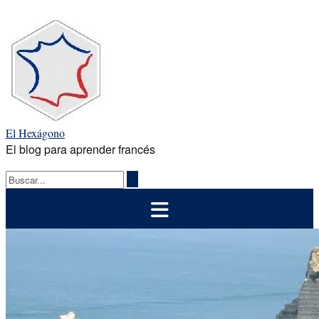
Saltar
al
contenido
El Hexágono
El blog para aprender francés