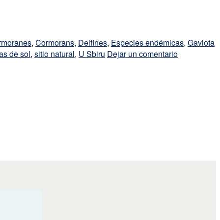
rmoranes
,
Cormorans
,
Delfines
,
Especies endémicas
,
Gaviota
as de sol
,
sitio natural
,
U Sbiru
Dejar un comentario