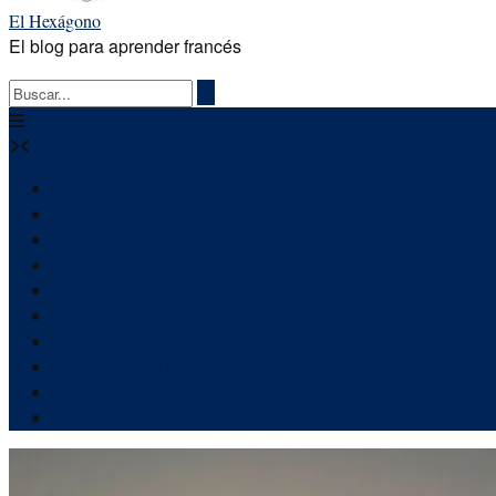
El Hexágono
El blog para aprender francés
Inicio
APRENDE FRANCÉS
DESCUBRE FRANCIA
FIESTAS Y TRADICIONES
PERSONAJES CÉLEBRES
TODO SOBRE FRANCIA
CURSOS DE FRANCÉS
LOS «QUIZ» DEL HEXÁGONO
Acerca de
TEXTOS EN FRANCÉS