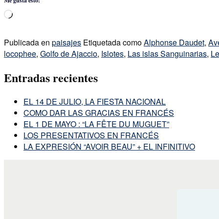
Me gusta esto:
Cargando...
Publicada en
paisajes
Etiquetada como
Alphonse Daudet
,
Av
locophee
,
Golfo de Ajaccio
,
Islotes
,
Las islas Sanguinarias
,
Le
Entradas recientes
EL 14 DE JULIO, LA FIESTA NACIONAL
COMO DAR LAS GRACIAS EN FRANCÉS
EL 1 DE MAYO : “LA FÊTE DU MUGUET”
LOS PRESENTATIVOS EN FRANCÉS
LA EXPRESIÓN “AVOIR BEAU” + EL INFINITIVO