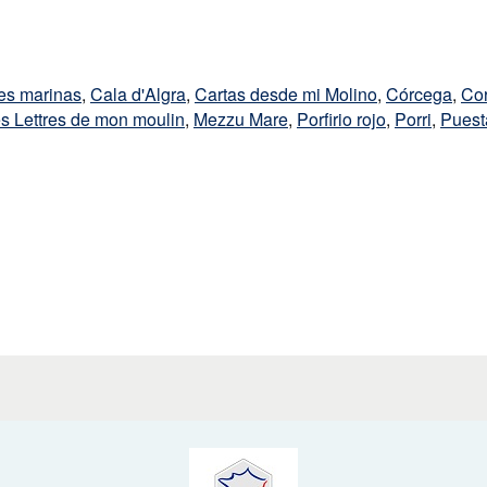
es marinas
,
Cala d'Algra
,
Cartas desde mi Molino
,
Córcega
,
Co
s Lettres de mon moulin
,
Mezzu Mare
,
Porfirio rojo
,
Porri
,
Puest