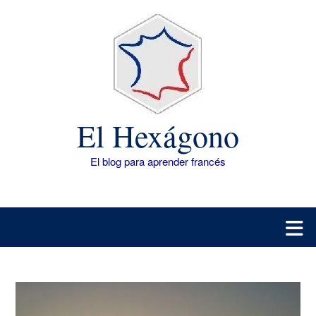
Saltar
al
contenido
El Hexágono
El blog para aprender francés