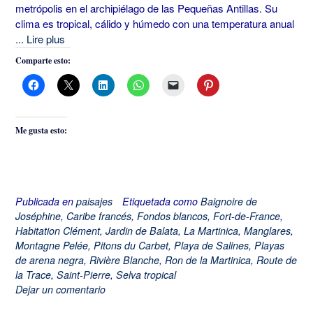
metrópolis en el archipiélago de las Pequeñas Antillas. Su
clima es tropical, cálido y húmedo con una temperatura anual
... Lire plus
Comparte esto:
Me gusta esto:
Publicada en
paisajes
Etiquetada como
Baignoire de
Joséphine
,
Caribe francés
,
Fondos blancos
,
Fort-de-France
,
Habitation Clément
,
Jardin de Balata
,
La Martinica
,
Manglares
,
Montagne Pelée
,
Pitons du Carbet
,
Playa de Salines
,
Playas
de arena negra
,
Rivière Blanche
,
Ron de la Martinica
,
Route de
la Trace
,
Saint-Pierre
,
Selva tropical
Dejar un comentario