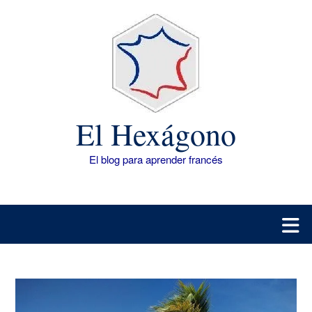
Saltar
al
contenido
El Hexágono
El blog para aprender francés