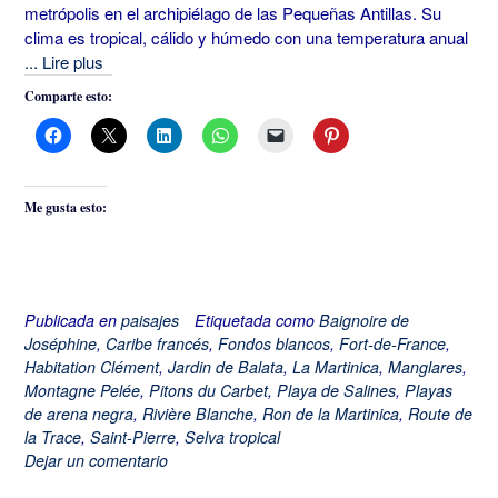
metrópolis en el archipiélago de las Pequeñas Antillas. Su
clima es tropical, cálido y húmedo con una temperatura anual
... Lire plus
Comparte esto:
Me gusta esto:
Publicada en
paisajes
Etiquetada como
Baignoire de
Joséphine
,
Caribe francés
,
Fondos blancos
,
Fort-de-France
,
Habitation Clément
,
Jardin de Balata
,
La Martinica
,
Manglares
,
Montagne Pelée
,
Pitons du Carbet
,
Playa de Salines
,
Playas
de arena negra
,
Rivière Blanche
,
Ron de la Martinica
,
Route de
la Trace
,
Saint-Pierre
,
Selva tropical
Dejar un comentario