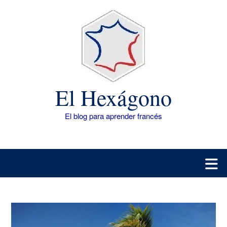
Saltar
al
contenido
El Hexágono
El blog para aprender francés