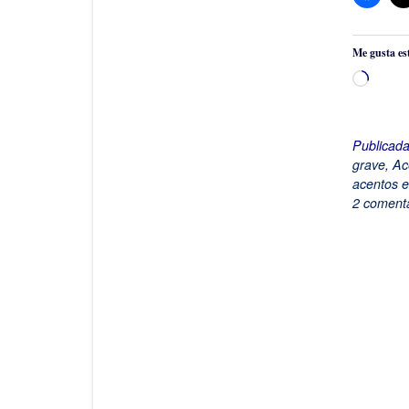
Me gusta es
Cargan
Publicad
grave
,
Ac
acentos e
2 comenta