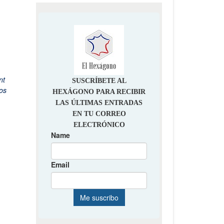
nt
os