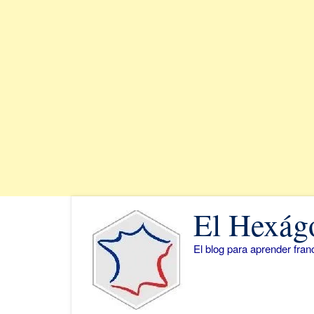
Saltar
El Hexág
al
contenido
El blog para aprender fra