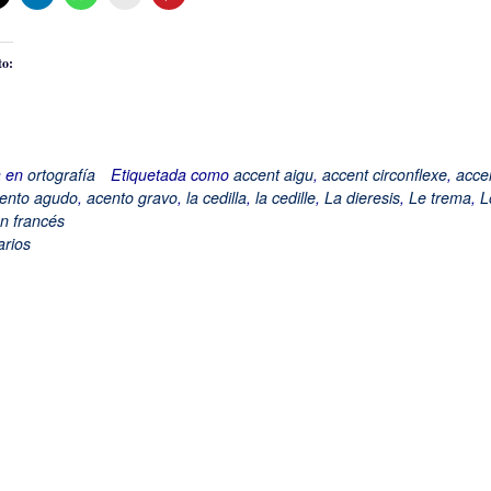
to:
do...
a en
ortografía
Etiquetada como
accent aigu
,
accent circonflexe
,
acce
ento agudo
,
acento gravo
,
la cedilla
,
la cedille
,
La dieresis
,
Le trema
,
L
n francés
rios