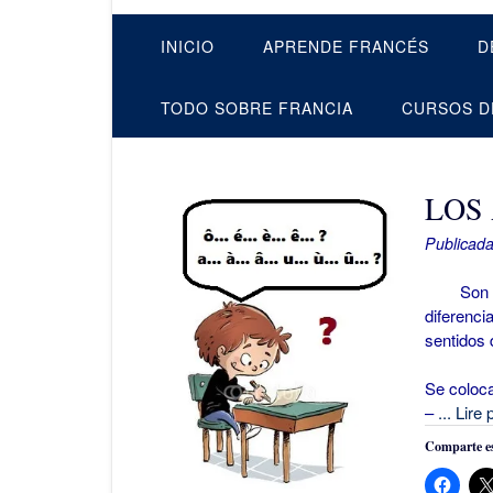
INICIO
APRENDE FRANCÉS
D
TODO SOBRE FRANCIA
CURSOS D
LOS
Publicada
Son muy 
diferenci
sentidos 
Se coloca
–
... Lire 
Comparte es