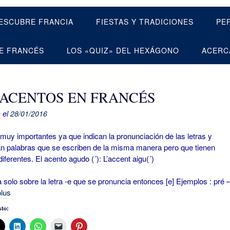
ESCUBRE FRANCIA
FIESTAS Y TRADICIONES
PE
E FRANCÉS
LOS «QUIZ» DEL HEXÁGONO
ACERC
 ACENTOS EN FRANCÉS
 el
28/01/2016
importantes ya que indican la pronunciación de las letras y
an palabras que se escriben de la misma manera pero que tienen
diferentes. El acento agudo (´): L’accent aigu(´)
 solo sobre la letra -e que se pronuncia entonces [e] Ejemplos : pré –
plus
to: