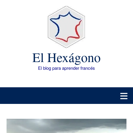
Saltar
al
contenido
El Hexágono
El blog para aprender francés