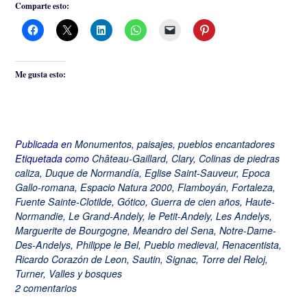
Comparte esto:
Me gusta esto:
Publicada en
Monumentos
,
paisajes
,
pueblos encantadores
Etiquetada como
Château-Gaillard
,
Clary
,
Colinas de piedras
caliza
,
Duque de Normandía
,
Eglise Saint-Sauveur
,
Epoca
Gallo-romana
,
Espacio Natura 2000
,
Flamboyán
,
Fortaleza
,
Fuente Sainte-Clotilde
,
Gótico
,
Guerra de cien años
,
Haute-
Normandie
,
Le Grand-Andely
,
le Petit-Andely
,
Les Andelys
,
Marguerite de Bourgogne
,
Meandro del Sena
,
Notre-Dame-
Des-Andelys
,
Philippe le Bel
,
Pueblo medieval
,
Renacentista
,
Ricardo Corazón de Leon
,
Sautin
,
Signac
,
Torre del Reloj
,
Turner
,
Valles y bosques
2 comentarios