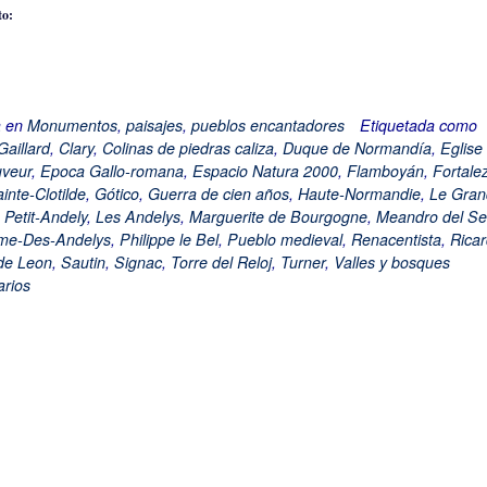
to:
a en
Monumentos
,
paisajes
,
pueblos encantadores
Etiquetada como
aillard
,
Clary
,
Colinas de piedras caliza
,
Duque de Normandía
,
Eglise
uveur
,
Epoca Gallo-romana
,
Espacio Natura 2000
,
Flamboyán
,
Fortale
inte-Clotilde
,
Gótico
,
Guerra de cien años
,
Haute-Normandie
,
Le Gran
e Petit-Andely
,
Les Andelys
,
Marguerite de Bourgogne
,
Meandro del S
me-Des-Andelys
,
Philippe le Bel
,
Pueblo medieval
,
Renacentista
,
Rica
de Leon
,
Sautin
,
Signac
,
Torre del Reloj
,
Turner
,
Valles y bosques
rios