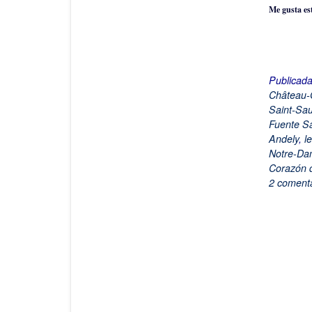
Me gusta es
Publicad
Château-G
Saint-Sa
Fuente Sa
Andely
,
l
Notre-Da
Corazón 
2 comenta