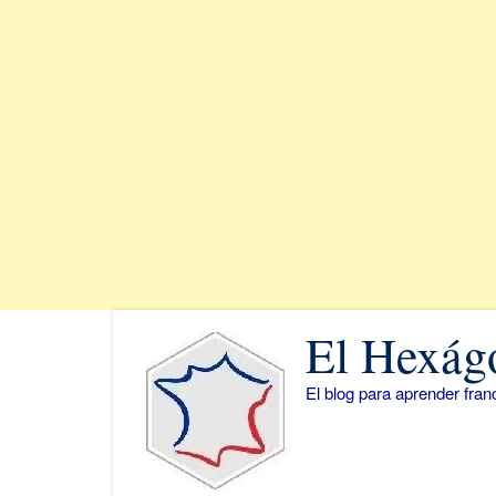
Saltar
El Hexág
al
contenido
El blog para aprender fra