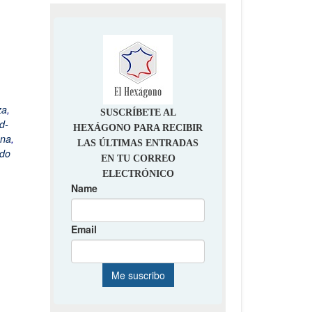
za
,
d-
ena
,
rdo