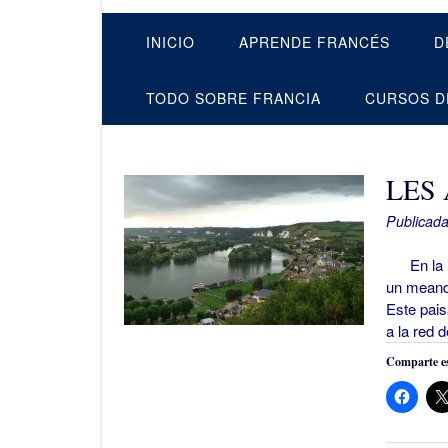
INICIO
APRENDE FRANCÉS
D
TODO SOBRE FRANCIA
CURSOS D
LES
Publicada
En la re
un meandr
Este pais
a la red 
Comparte es