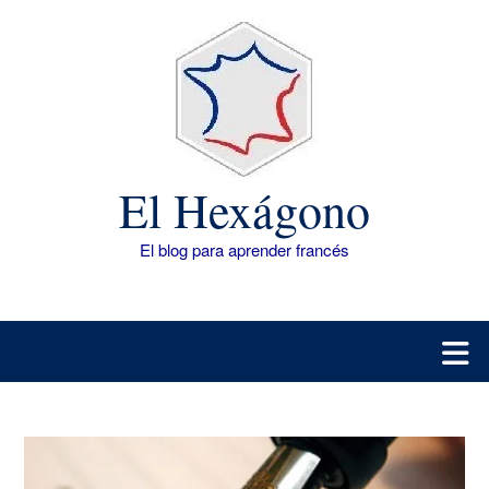
Saltar
al
contenido
El Hexágono
El blog para aprender francés