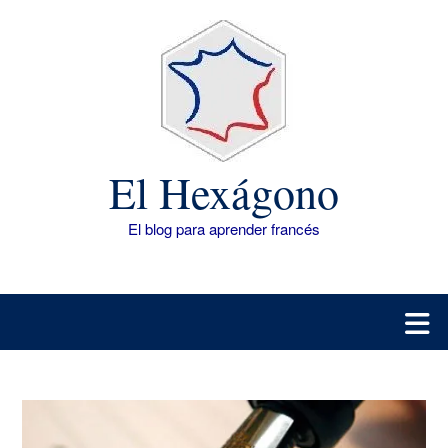
Saltar
al
contenido
El Hexágono
El blog para aprender francés