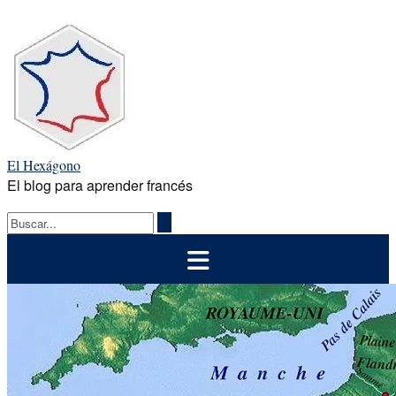
Saltar
al
contenido
El Hexágono
El blog para aprender francés