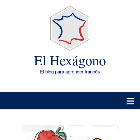
Saltar
al
contenido
El Hexágono
El blog para aprender francés