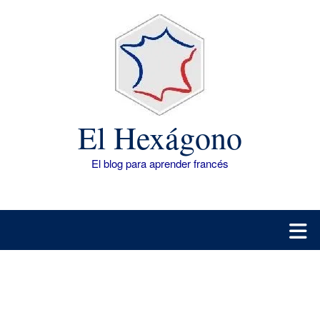
Saltar
al
contenido
El Hexágono
El blog para aprender francés