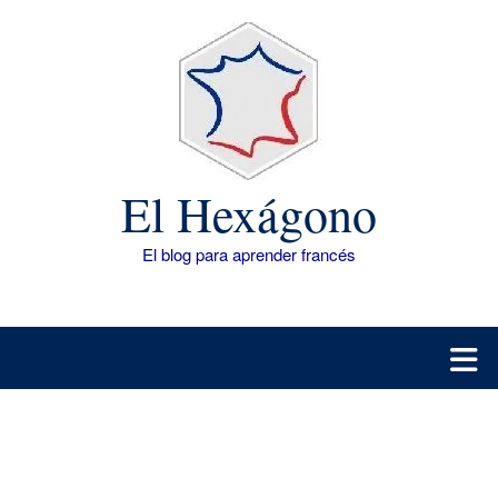
Saltar
al
contenido
El Hexágono
El blog para aprender francés