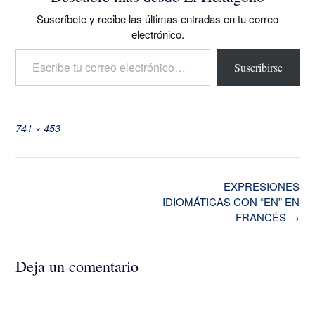
Suscríbete y recibe las últimas entradas en tu correo
electrónico.
Escribe tu correo electrónico…
Suscribirse
Tamaño
741 × 453
completo
Navegación
EXPRESIONES
de
IDIOMÁTICAS CON “EN” EN
la
FRANCÉS
→
entrada
Deja un comentario