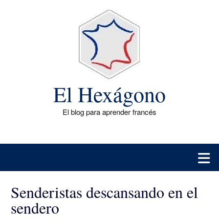
Saltar
al
contenido
El Hexágono
El blog para aprender francés
Senderistas descansando en el
sendero