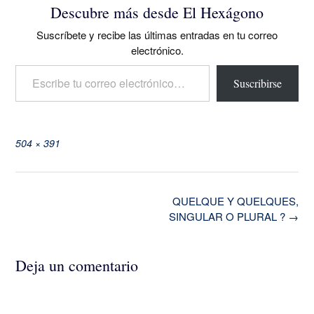
Descubre más desde El Hexágono
Suscríbete y recibe las últimas entradas en tu correo
electrónico.
Escribe tu correo electrónico…
Suscribirse
Tamaño
504 × 391
completo
Navegación
QUELQUE Y QUELQUES,
de
SINGULAR O PLURAL ?
→
la
entrada
Deja un comentario