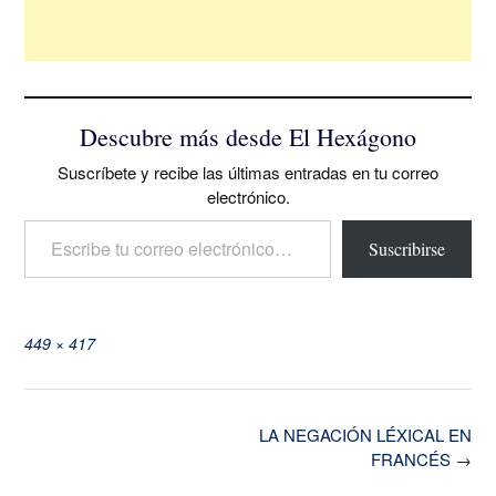
Descubre más desde El Hexágono
Suscríbete y recibe las últimas entradas en tu correo
electrónico.
Escribe tu correo electrónico…
Suscribirse
Tamaño
449 × 417
completo
Navegación
LA NEGACIÓN LÉXICAL EN
de
FRANCÉS
→
la