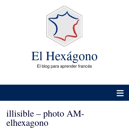
Saltar
al
contenido
El Hexágono
El blog para aprender francés
illisible – photo AM-
elhexagono