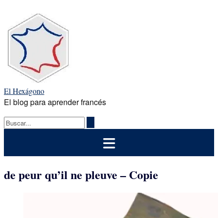
Saltar
al
contenido
El Hexágono
El blog para aprender francés
de peur qu’il ne pleuve – Copie