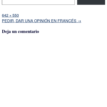
Tamaño
642 × 550
completo
Navegación
PEDIR, DAR UNA OPINIÓN EN FRANCÉS
→
de
Deja un comentario
la
entrada