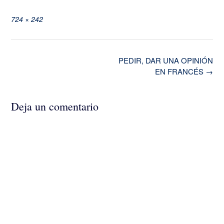
Tamaño
724 × 242
completo
Navegación
PEDIR, DAR UNA OPINIÓN
de
EN FRANCÉS
→
la
entrada
Deja un comentario