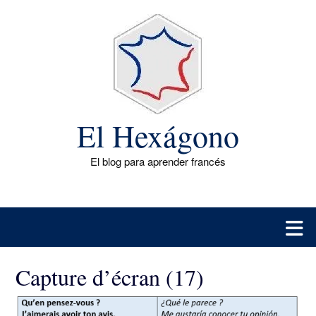
Saltar
al
contenido
El Hexágono
El blog para aprender francés
Capture d’écran (17)