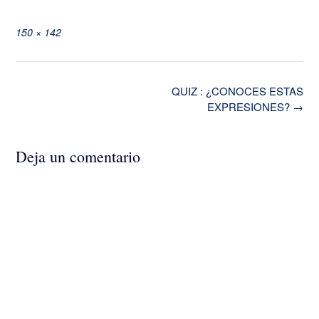
Tamaño
150 × 142
completo
Navegación
QUIZ : ¿CONOCES ESTAS
de
EXPRESIONES?
→
la
entrada
Deja un comentario