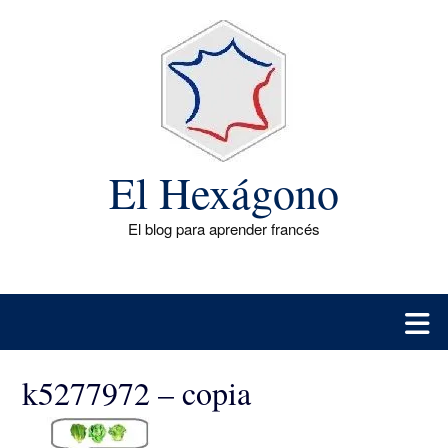
Saltar
al
contenido
El Hexágono
El blog para aprender francés
k5277972 – copia