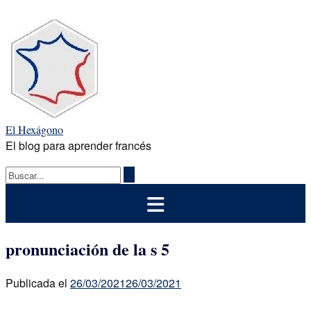
Saltar
al
contenido
El Hexágono
El blog para aprender francés
pronunciación de la s 5
Publicada el
26/03/2021
26/03/2021