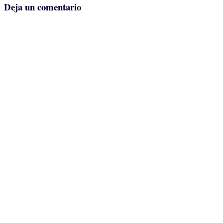
Deja un comentario
la
entrada