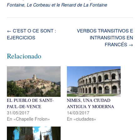
Fontaine
,
Le Corbeau et le Renard de La Fontaine
Navegación
←
C’EST O CE SONT :
VERBOS TRANSITIVOS E
de
EJERCICIOS
INTRANSITIVOS EN
la
FRANCÉS
→
entrada
Relacionado
EL PUEBLO DE SAINT-
NIMES, UNA CIUDAD
PAUL-DE-VENCE
ANTIGUA Y MODERNA
31/05/2017
14/03/2017
En «Chapelle Frolon»
En «ciudades»