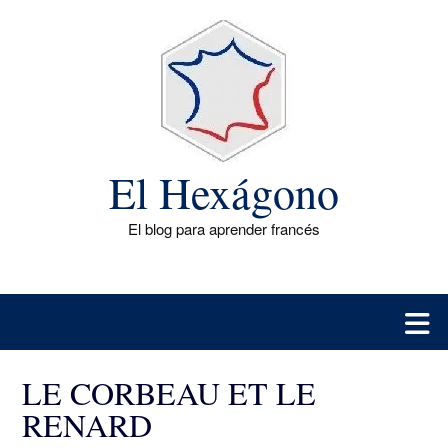
Saltar
al
contenido
El Hexágono
El blog para aprender francés
LE CORBEAU ET LE
RENARD