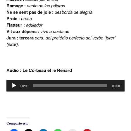
Ramage :
canto de los pájaros
Ne se sent pas de joie :
desborda de alegría
Proie :
presa
Flatteur :
adulador
Vit aux dépens :
vive a costa de
Jura : tercera
pers. del pretérito perfecto del verbo “jurer”
(jurar).
Audio : Le Corbeau et le Renard
Reproductor
00:00
00:00
de
audio
Comparte esto: