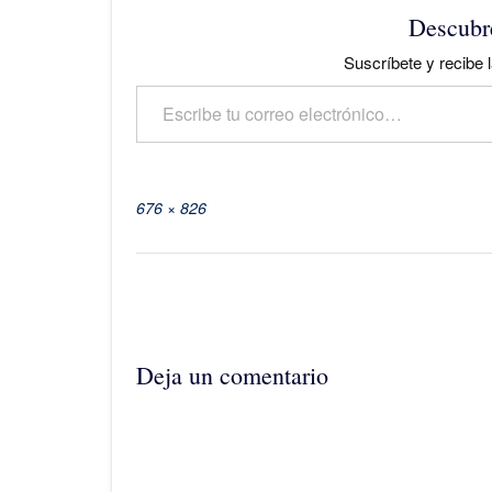
Descubr
Suscríbete y recibe l
Escribe tu correo electrónico…
Tamaño
676 × 826
completo
Navegación
de
la
entrada
Deja un comentario