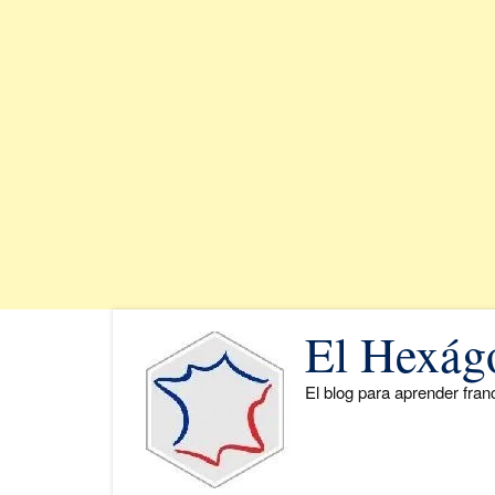
Saltar
El Hexág
al
contenido
El blog para aprender fra