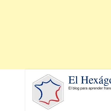
Saltar
El Hexág
al
contenido
El blog para aprender fra