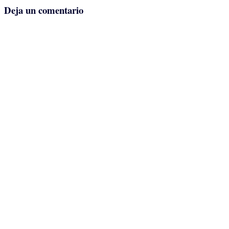
Deja un comentario
la
entrada