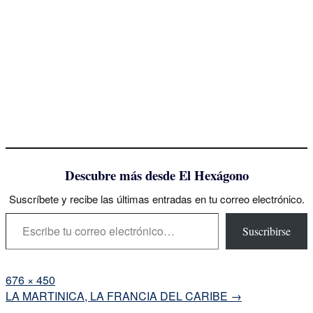
Descubre más desde El Hexágono
Suscríbete y recibe las últimas entradas en tu correo electrónico.
Escribe tu correo electrónico…
Suscribirse
Tamaño
676 × 450
completo
Navegación
LA MARTINICA, LA FRANCIA DEL CARIBE
→
de