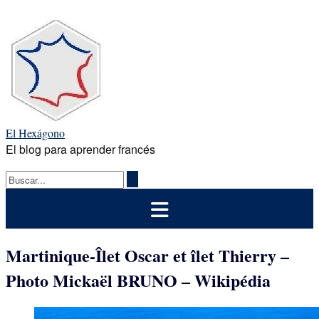
Saltar
al
contenido
El Hexágono
El blog para aprender francés
Martinique-Îlet Oscar et îlet Thierry –
Photo Mickaël BRUNO – Wikipédia