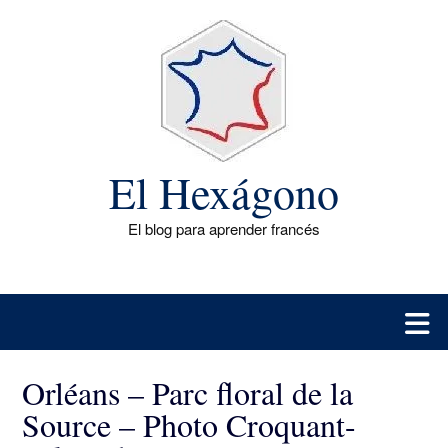
Saltar
al
contenido
El Hexágono
El blog para aprender francés
Orléans – Parc floral de la
Source – Photo Croquant-