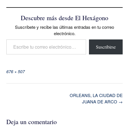
Descubre más desde El Hexágono
Suscríbete y recibe las últimas entradas en tu correo
electrónico.
Escribe tu correo electrónico…
Suscribirse
Tamaño
676 × 507
completo
Navegación
ORLEANS, LA CIUDAD DE
de
JUANA DE ARCO
→
la
entrada
Deja un comentario