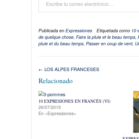
Publicada en
Expressiones
Etiquetada como
10 
de quelque chose
,
Faire la pluie et le beau temps
,
pluie et du beau temps
,
Passer en coup de vent
,
U
Navegación
←
LOS ALPES FRANCESES
de
Relacionado
la
entrada
10 EXPRESIONES EN FRANCÉS (VI)
26/07/2015
En «Expressiones»
EXPRES