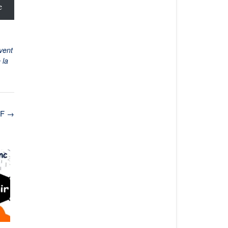
e
vent
 la
AF
→
)