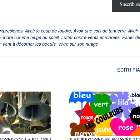
Suscribirs
expresiones
,
Avoir le coup de foudre
,
Avoir une voix de tonnerre
,
Avoir 
Fondre comme neige au soleil
,
Lutter contre vents et marées
,
Parler de
n vent à décorner les boeufs
,
Vivre sur son nuage
EDITH PI
IONES CON LA PALABRA
10 EXPRESIONES EN FRANCÉS (IV