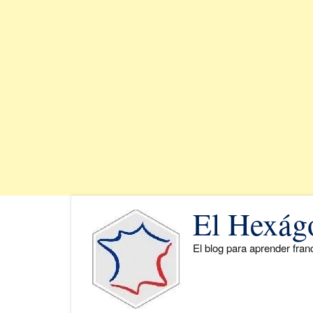
Saltar
El Hexág
al
contenido
El blog para aprender fra