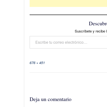
Descubr
Suscríbete y recibe l
Escribe tu correo electrónico…
Tamaño
676 × 451
completo
Navegación
de
la
entrada
Deja un comentario