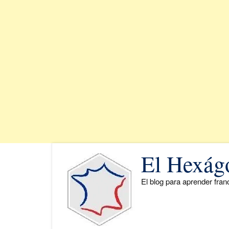
Saltar
El Hexág
al
contenido
El blog para aprender fra