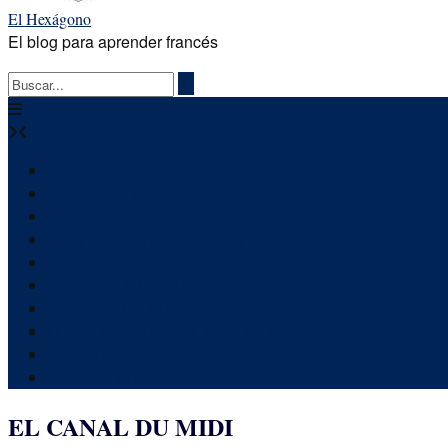
El Hexágono
El blog para aprender francés
Inicio
APRENDE FRANCÉS
DESCUBRE FRANCIA
FIESTAS Y TRADICIONES
PERSONAJES CÉLEBRES
TODO SOBRE FRANCIA
CURSOS DE FRANCÉS
LOS «QUIZ» DEL HEXÁGONO
Acerca de
TEXTOS EN FRANCÉS
EL CANAL DU MIDI