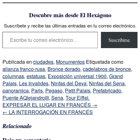
Descubre más desde El Hexágono
Suscríbete y recibe las últimas entradas en tu correo electrónico.
Escribe tu correo electrónico…
Suscribirse
Publicada en
ciudades
,
Monumentos
Etiquetada como
alianza franco-rusa
,
Bronce dorado
,
cadelabros de bronce
,
columnas
,
estatuas
,
Exposición universal 1900
,
Grand
Palais
,
Les Invalides
,
Ninfas del Deva
,
Ninfas del Sena
,
panoramica
,
Paris
,
Pegaso
,
Petit Palais
,
Prefabricado
,
Puente AQlejandroIII
,
Sena
,
Tour Eiffel.
Navegación
EXPRESAR EL LUGAR EN FRANCÉS
→
de
←
LA INTERROGACIÓN EN FRANCÉS
la
Relacionado
entrada
Deja un comentario