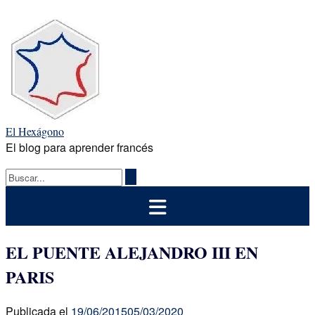
Saltar
al
contenido
El Hexágono
El blog para aprender francés
EL PUENTE ALEJANDRO III EN
PARIS
Publicada el
19/06/2015
05/03/2020