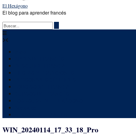
El Hexágono
El blog para aprender francés
Inicio
APRENDE FRANCÉS
DESCUBRE FRANCIA
FIESTAS Y TRADICIONES
PERSONAJES CÉLEBRES
TODO SOBRE FRANCIA
CURSOS DE FRANCÉS
LOS «QUIZ» DEL HEXÁGONO
Acerca de
TEXTOS EN FRANCÉS
WIN_20240114_17_33_18_Pro