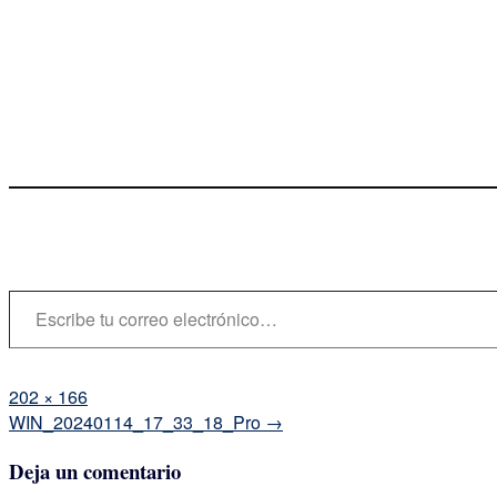
Escribe tu correo electrónico…
Tamaño
202 × 166
completo
Navegación
WIN_20240114_17_33_18_Pro
→
de
Deja un comentario
la