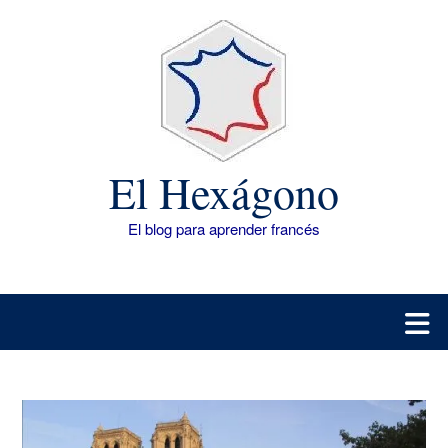
Saltar
al
contenido
El Hexágono
El blog para aprender francés