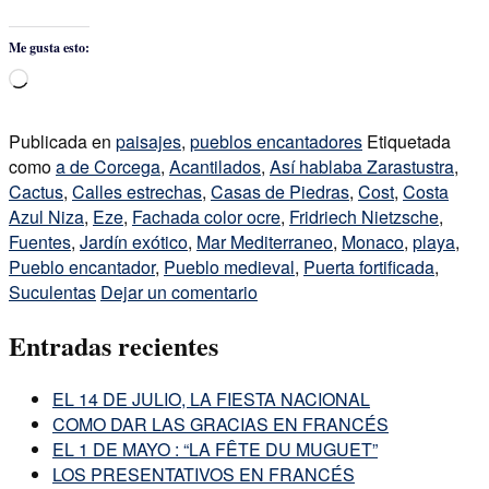
Me gusta esto:
Cargando...
Publicada en
paisajes
,
pueblos encantadores
Etiquetada
como
a de Corcega
,
Acantilados
,
Así hablaba Zarastustra
,
Cactus
,
Calles estrechas
,
Casas de Piedras
,
Cost
,
Costa
Azul Niza
,
Eze
,
Fachada color ocre
,
Fridriech Nietzsche
,
Fuentes
,
Jardín exótico
,
Mar Mediterraneo
,
Monaco
,
playa
,
Pueblo encantador
,
Pueblo medieval
,
Puerta fortificada
,
Suculentas
Dejar un comentario
Entradas recientes
EL 14 DE JULIO, LA FIESTA NACIONAL
COMO DAR LAS GRACIAS EN FRANCÉS
EL 1 DE MAYO : “LA FÊTE DU MUGUET”
LOS PRESENTATIVOS EN FRANCÉS