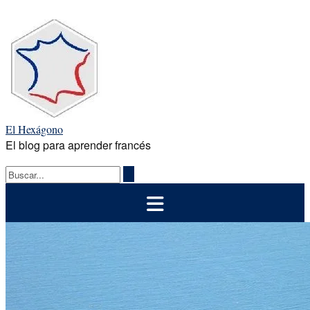
Saltar
al
contenido
El Hexágono
El blog para aprender francés