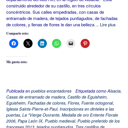
construido alrededor de su castillo, en tres círculos
concéntricos. Sus calles empedradas, con casas de
entramado de madera, de tejados puntiagudos, de fachadas
de colores, y llenas de flores le dan una belleza
... Lire plus
Comparte esto:
Me gusta esto:
Publicada en
pueblos encantadores
Etiquetada como
Alsacia
,
Casas de entramado de madera
,
Castillo de Eguisheim
,
Eguisheim
,
Fachadas de colores
,
Flores
,
Fuente octogonal
,
Iglesia Saints-Pierre-et-Paul
,
Inscripciones en dinteles e las
puertas
,
La "Vierge Ouvrante
,
Medalla de oro Entente Florale
2006
,
Papa León IX
,
Pueblo medieval
,
Pueblo preferido de los
franceses 2013
,
tejados puntiagudos
,
Tres castillos de