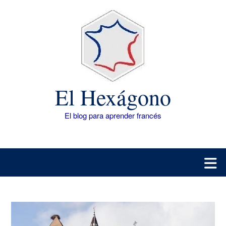
Saltar
al
contenido
El Hexágono
El blog para aprender francés