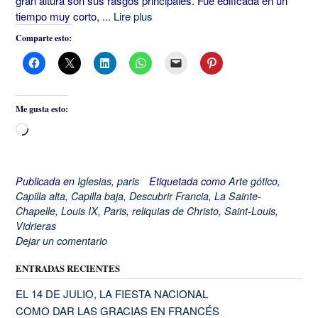
gran altura son sus rasgos principales. Fue edificada en un
tiempo muy corto,
... Lire plus
Comparte esto:
Me gusta esto:
Cargando...
Publicada en
Iglesias
,
paris
Etiquetada como
Arte gótico
,
Capilla alta
,
Capilla baja
,
Descubrir Francia
,
La Sainte-
Chapelle
,
Louis IX
,
Paris
,
reliquias de Christo
,
Saint-Louis
,
Vidrieras
Dejar un comentario
ENTRADAS RECIENTES
EL 14 DE JULIO, LA FIESTA NACIONAL
COMO DAR LAS GRACIAS EN FRANCÉS