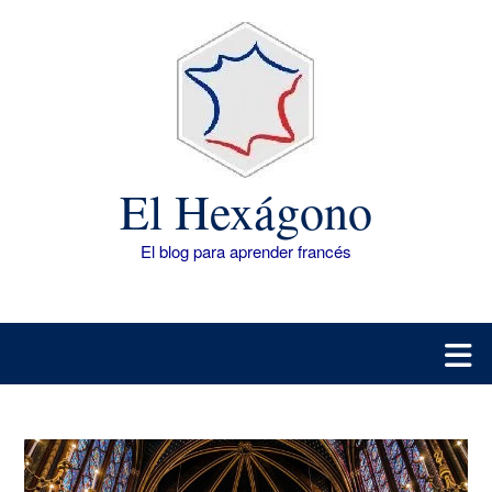
Saltar
al
contenido
El Hexágono
El blog para aprender francés