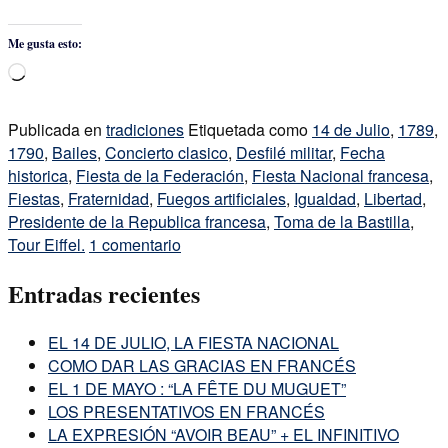
Me gusta esto:
Cargando...
Publicada en
tradiciones
Etiquetada como
14 de Julio
,
1789
,
1790
,
Bailes
,
Concierto clasico
,
Desfilé militar
,
Fecha
historica
,
Fiesta de la Federación
,
Fiesta Nacional francesa
,
Fiestas
,
Fraternidad
,
Fuegos artificiales
,
Igualdad
,
Libertad
,
Presidente de la Republica francesa
,
Toma de la Bastilla
,
Tour Eiffel.
1 comentario
Entradas recientes
EL 14 DE JULIO, LA FIESTA NACIONAL
COMO DAR LAS GRACIAS EN FRANCÉS
EL 1 DE MAYO : “LA FÊTE DU MUGUET”
LOS PRESENTATIVOS EN FRANCÉS
LA EXPRESIÓN “AVOIR BEAU” + EL INFINITIVO