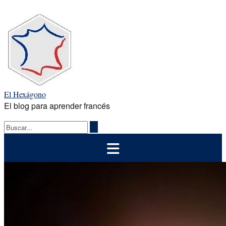
Saltar
al
contenido
El Hexágono
El blog para aprender francés