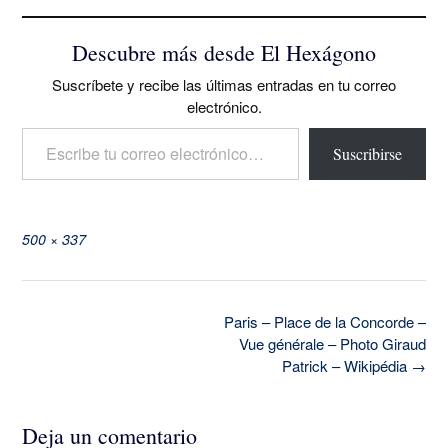
Descubre más desde El Hexágono
Suscríbete y recibe las últimas entradas en tu correo
electrónico.
Escribe tu correo electrónico…
Suscribirse
Tamaño
500 × 337
completo
Navegación
Paris – Place de la Concorde –
de
Vue générale – Photo Giraud
la
Patrick – Wikipédia
→
entrada
Deja un comentario