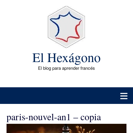
Saltar
al
contenido
El Hexágono
El blog para aprender francés
paris-nouvel-an1 – copia