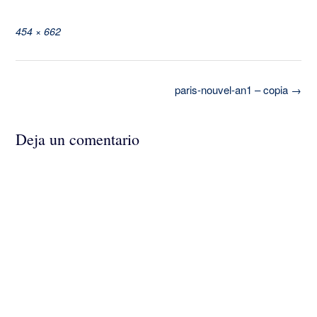
Tamaño
454 × 662
completo
Navegación
paris-nouvel-an1 – copia
→
de
la
entrada
Deja un comentario