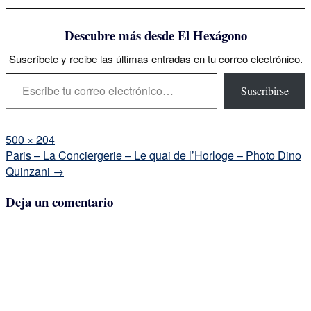
Descubre más desde El Hexágono
Suscríbete y recibe las últimas entradas en tu correo electrónico.
Escribe tu correo electrónico…
Suscribirse
Tamaño
500 × 204
completo
Navegación
Paris – La Conciergerie – Le quai de l’Horloge – Photo Dino
de
Quinzani
→
la
Deja un comentario
entrada