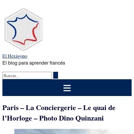
Saltar
al
contenido
El Hexágono
El blog para aprender francés
Paris – La Conciergerie – Le quai de
l’Horloge – Photo Dino Quinzani