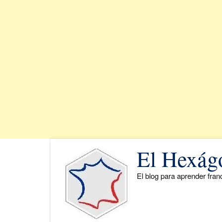
Saltar
El Hexág
al
contenido
El blog para aprender fra