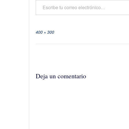
Tamaño
400 × 300
completo
Navegación
de
la
entrada
Deja un comentario