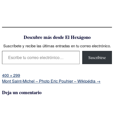
Descubre más desde El Hexágono
Suscríbete y recibe las últimas entradas en tu correo electrónico.
Escribe tu correo electrónico…
Suscribirse
Tamaño
400 × 299
completo
Navegación
Mont Saint-Michel – Photo Eric Pouhier – Wikipédia
→
de
Deja un comentario
la
entrada