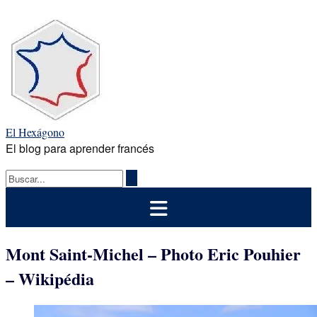
Saltar
al
contenido
El Hexágono
El blog para aprender francés
Mont Saint-Michel – Photo Eric Pouhier
– Wikipédia