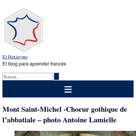
Saltar
al
contenido
El Hexágono
El blog para aprender francés
Mont Saint-Michel -Choeur gothique de
l’abbatiale – photo Antoine Lamielle