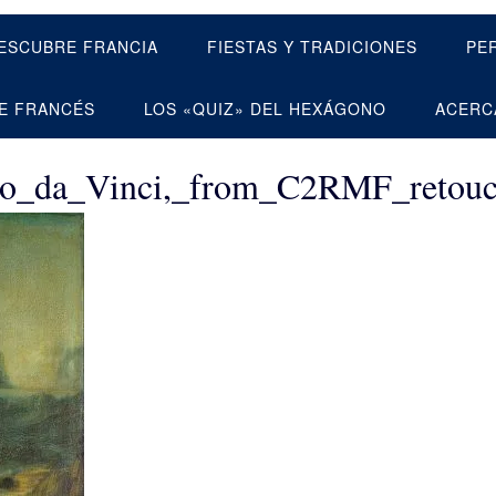
ESCUBRE FRANCIA
FIESTAS Y TRADICIONES
PE
E FRANCÉS
LOS «QUIZ» DEL HEXÁGONO
ACERC
do_da_Vinci,_from_C2RMF_retou