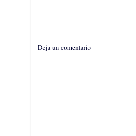
completo
Navegación
de
la
entrada
Deja un comentario