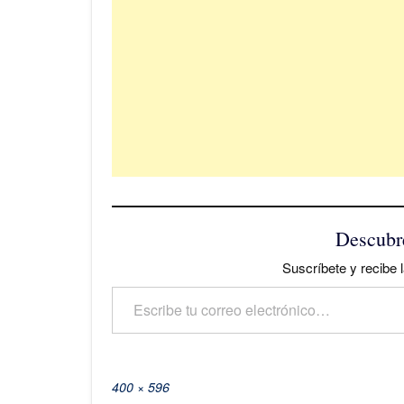
Descubr
Suscríbete y recibe l
Escribe tu correo electrónico…
Tamaño
400 × 596