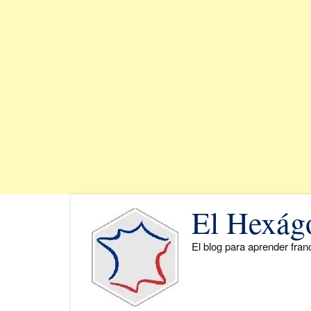
Saltar
El Hexág
al
contenido
El blog para aprender fra