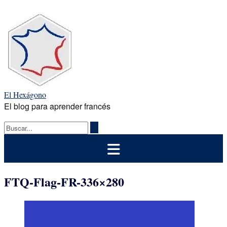
Saltar
al
contenido
El Hexágono
El blog para aprender francés
FTQ-Flag-FR-336×280