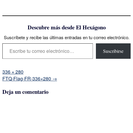
Descubre más desde El Hexágono
Suscríbete y recibe las últimas entradas en tu correo electrónico.
Escribe tu correo electrónico…
Suscribirse
Tamaño
336 × 280
completo
Navegación
FTQ-Flag-FR-336×280
→
de
Deja un comentario
la
entrada