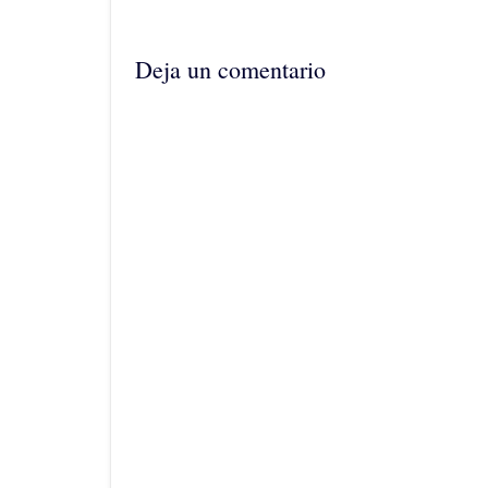
de
la
entrada
Deja un comentario