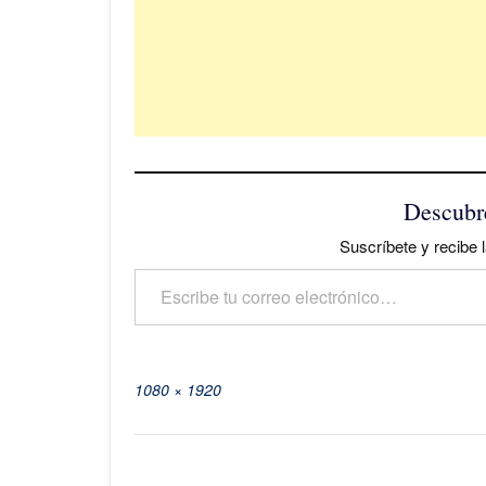
Descubr
Suscríbete y recibe l
Escribe tu correo electrónico…
Tamaño
1080 × 1920
completo
Navegación