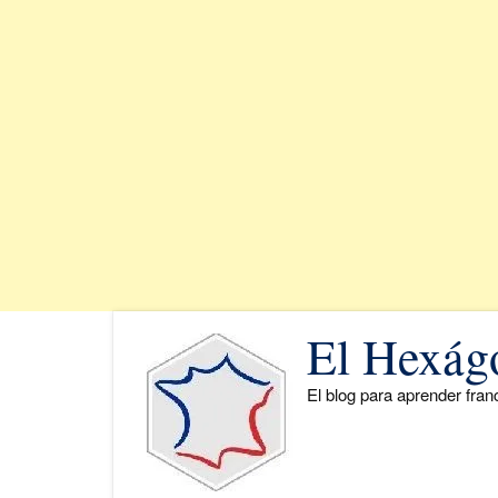
Saltar
El Hexág
al
contenido
El blog para aprender fra