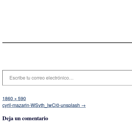
Escribe tu correo electrónico…
Tamaño
1860 × 590
completo
Navegación
cyril-mazarin-WSvth_lwCi0-unsplash
→
de
Deja un comentario
la
entrada