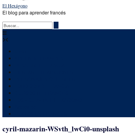
El Hexágono
El blog para aprender francés
Inicio
APRENDE FRANCÉS
DESCUBRE FRANCIA
FIESTAS Y TRADICIONES
PERSONAJES CÉLEBRES
TODO SOBRE FRANCIA
CURSOS DE FRANCÉS
LOS «QUIZ» DEL HEXÁGONO
Acerca de
TEXTOS EN FRANCÉS
cyril-mazarin-WSvth_lwCi0-unsplash