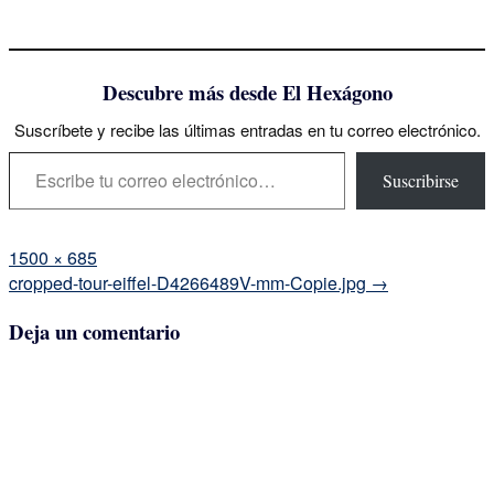
Descubre más desde El Hexágono
Suscríbete y recibe las últimas entradas en tu correo electrónico.
Escribe tu correo electrónico…
Suscribirse
Tamaño
1500 × 685
completo
Navegación
cropped-tour-eiffel-D4266489V-mm-Copie.jpg
→
de
Deja un comentario
la
entrada