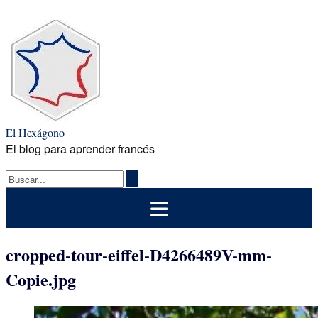
Saltar
al
contenido
El Hexágono
El blog para aprender francés
cropped-tour-eiffel-D4266489V-mm-
Copie.jpg